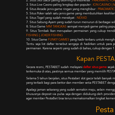
2. Situs Slot Gacor paling booming di indonesia :
PRAGMATIC PLAY
3. Situs Live Casino paling lengkap dan populer :
ION CASINO | 
4. Situs Arcade jenis game ringan yang menghibur :
PRAGMATIC 
5. Situs Poker salah satu jenis game yang membutuhkan keahlian
6. Situs Togel yang sudah merakyat :
NEX4D
7. Situs Sabung Ayam yang sudah turun menurun di berbagai wil
8. Situs Game
MM TANGKAS
sempat menjadi game paling populer
9. Situs Tembak Ikan merupakan permainan yang cukup trendi
FISHING | JOKER FISHING
10. Situs Game
FUNKY GAMES
yang hadir terbaru untuk menghi
Tentu saja list daftar tersebut sengaja di hadirkan untuk par
permainan. Karena seperti yang sudah di bahas, cukup dengan 1
Kapan PESTAB
Secara resmi, PESTABET sudah melayani
daftar situs game
seja
terkemuka di atas, pastinya semua member yang memilih PESTAB
Selama 5 tahun berjalan, situs Pestabet slot gacor telah banyak
yang terbaik bagi para bettor dan member setia PESTABET deng
Apalagi jaman sekarang yang sudah semakin maju, selain mengg
khususnya deposit via pulsa saja dengan didukung oleh provi
agar member PestaBet bisa terus memaksimalkan tingkat keme
Pesta