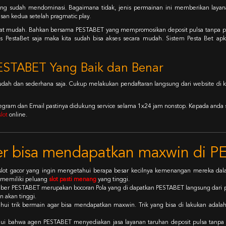
 sudah mendominasi. Bagaimana tidak, jenis permainan ini memberikan layana
san kedua setelah pragmatic play.
sangat mudah. Bahkan bersama PESTABET yang mempromosikan deposit pulsa tanp
tus PestaBet saja maka kita sudah bisa akses secara mudah. Sistem Pesta Bet 
ESTABET Yang Baik dan Benar
udah dan sederhana saja. Cukup melakukan pendaftaran langsung dari website di ko
Telegram dan Email pastinya didukung service selama 1x24 jam nonstop. Kepada anda
lot
online.
 bisa mendapatkan maxwin di 
n slot gacor yang ingin mengetahui berapa besar kecilnya kemenangan mereka d
 memiliki peluang
slot pasti menang
yang tinggi.
ber PESTABET merupakan bocoran Pola yang di dapatkan PESTABET langsung dari
 akan tinggi.
ui trik bermain agar bisa mendapatkan maxwin. Trik yang bisa di lakukan adala
ahui bahwa agen PESTABET menyediakan jasa layanan taruhan deposit pulsa tanpa 