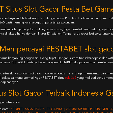
 Situs Slot Gacor Pesta Bet Gam
cor pastinya sudah tidak asing lagi dengan agen PESTABET selaku bandar game indon
a 365 pasti menang karena deposit pulsa tanpa potongan.
e, taruhan bola, game poker online, capsa susun, togel, tembak ikan, sabung ayam 
a di akses hanya dengan 1 user ID saja loh. Tanpa harus repot lagi serta unt
 Mempercayai PESTABET slot gacor
 harus bergabung dengan situs yang tepat. Dengan sistem transaksi deposit dan 
bersama PESTABET. Pastinya bersama agen PESTABET Slot juga semua member akan d
o situs slot gacor dan slot gacor indonesia bonus menarik agar membantu para
di cek pada menu promosi Agen PESTABET situs
bola 365
yang meliputi bonus memb
tiap harinya !
tus Slot Gacor Terbaik Indonesia
juga untuk anda :
aksasa :
SBOBET | SABA SPORTS | TF GAMING | VIRTUAL SPORTS PP | SBO VIRTU