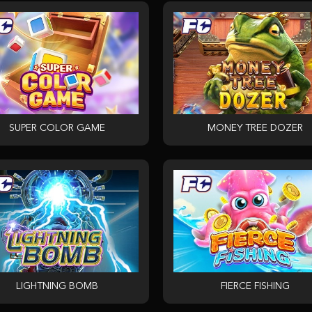
SUPER COLOR GAME
MONEY TREE DOZER
LIGHTNING BOMB
FIERCE FISHING