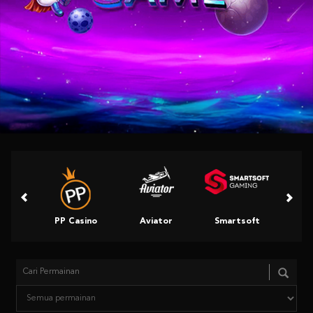
PP Casino
Aviator
Smartsoft
Micr