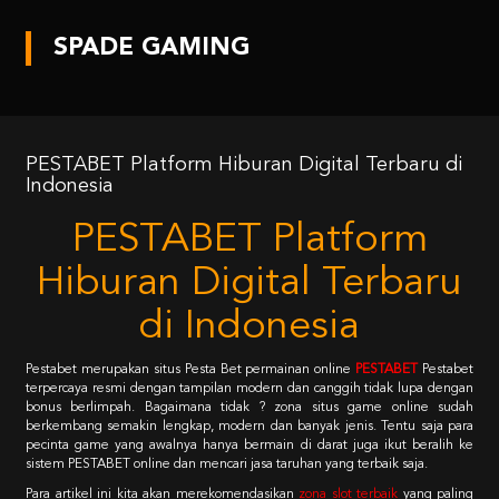
SPADE GAMING
PESTABET Platform Hiburan Digital Terbaru di
Indonesia
PESTABET Platform
Hiburan Digital Terbaru
di Indonesia
Pestabet merupakan situs Pesta Bet permainan online
PESTABET
Pestabet
terpercaya resmi dengan tampilan modern dan canggih tidak lupa dengan
bonus berlimpah. Bagaimana tidak ? zona situs game online sudah
berkembang semakin lengkap, modern dan banyak jenis. Tentu saja para
pecinta game yang awalnya hanya bermain di darat juga ikut beralih ke
sistem PESTABET online dan mencari jasa taruhan yang terbaik saja.
Para artikel ini kita akan merekomendasikan
zona slot terbaik
yang paling