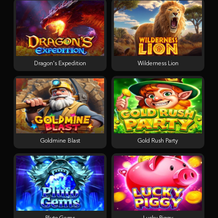
Dragon's Expedition
Wilderness Lion
Goldmine Blast
Gold Rush Party