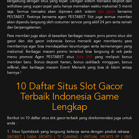
bergabung dengan situs yang tepat. Dengan sistem transaksi deposit dan
withdraw yang super cepat yaitu hanya memakan waktu maksimal 5 menit
saja. Semua transaksi akan diproses oleh sistem
slot gacor
bersama
PESTABET. Pastinya bersama agen PESTABET Slot juga semua member
akan dipandu langsung oleh costumer service yang aktif 24 jam serta ramah
dan berpengalaman.
Para member juga akan di tawarkan berbagai macam jenis promo situs slot
gacor dan slot gacor indonesia bonus menarik agar membantu para
membernya agar bisa mendapatkan keuntungan serta kemenangan yang
maksimal. Berbagai macam promo tersebut bisa langsung di cek pada
menu promosi Agen PESTABET situs
bola 365
yang meliputi bonus
member baru. Bonus deposit harian, bonus cashback mingguan, bonus
refferal, dan berbagai macam Event Menarik yang bisa di klaim setiap
harinya !
10 Daftar Situs Slot Gacor
Terbaik Indonesia Game
Lengkap
Berikut ini 10 daftar situs slot gacor terbaik yang direkomendasi juga untuk
anda :
1. Situs Sportsbook yang langsung bekerja sama dengan produk raksasa :
SBOBET | SABA SPORTS | TF GAMING | VIRTUAL SPORTS PP | SBO