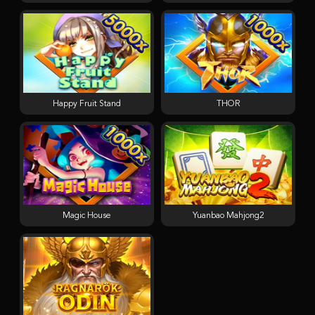
Happy Fruit Stand
THOR
Magic House
Yuanbao Mahjong2