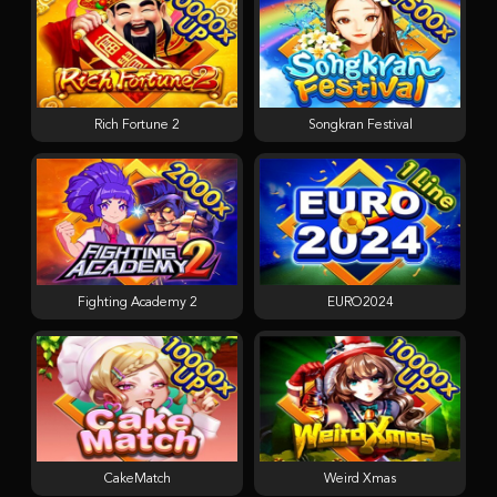
Rich Fortune 2
Songkran Festival
Fighting Academy 2
EURO2024
CakeMatch
Weird Xmas