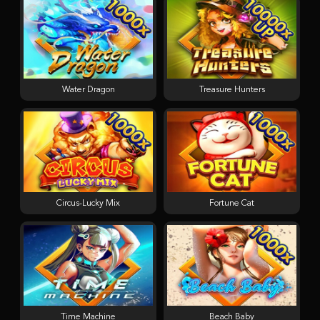
Water Dragon
Treasure Hunters
Circus-Lucky Mix
Fortune Cat
Time Machine
Beach Baby