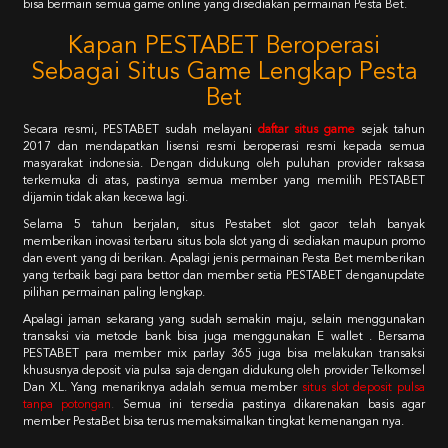
bisa bermain semua game online yang disediakan permainan Pesta Bet.
Kapan PESTABET Beroperasi
Sebagai Situs Game Lengkap Pesta
Bet
Secara resmi, PESTABET sudah melayani
daftar situs game
sejak tahun
2017 dan mendapatkan lisensi resmi beroperasi resmi kepada semua
masyarakat indonesia. Dengan didukung oleh puluhan provider raksasa
terkemuka di atas, pastinya semua member yang memilih PESTABET
dijamin tidak akan kecewa lagi.
Selama 5 tahun berjalan, situs Pestabet slot gacor telah banyak
memberikan inovasi terbaru situs bola slot yang di sediakan maupun promo
dan event yang di berikan. Apalagi jenis permainan Pesta Bet memberikan
yang terbaik bagi para bettor dan member setia PESTABET denganupdate
pilihan permainan paling lengkap.
Apalagi jaman sekarang yang sudah semakin maju, selain menggunakan
transaksi via metode bank bisa juga menggunakan E wallet . Bersama
PESTABET para member mix parlay 365 juga bisa melakukan transaksi
khususnya deposit via pulsa saja dengan didukung oleh provider Telkomsel
Dan XL. Yang menariknya adalah semua member
situs slot deposit pulsa
tanpa potongan
.
Semua ini tersedia pastinya dikarenakan basis agar
member PestaBet bisa terus memaksimalkan tingkat kemenangan nya.