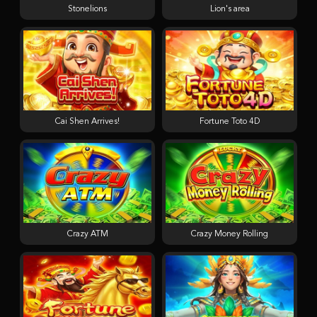
Stonelions
Lion's area
Cai Shen Arrives!
Fortune Toto 4D
Crazy ATM
Crazy Money Rolling