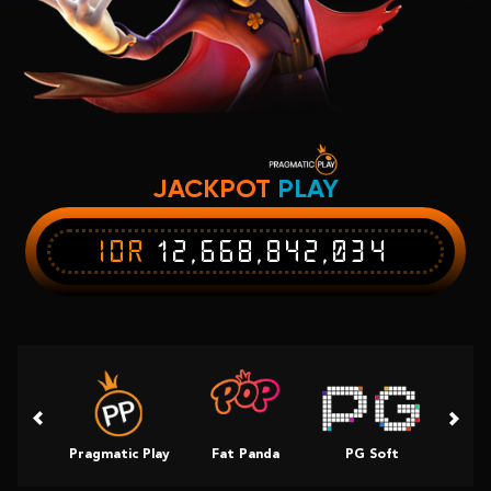
JACKPOT
PLAY
IDR
12,668,842,034
Pragmatic Play
Fat Panda
PG Soft
Slot