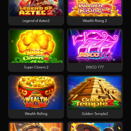
Legend of Aztec2
Wealth Rising 2
Super Clovers 2
DISCO 777
Wealth Rolling
Golden Temple2