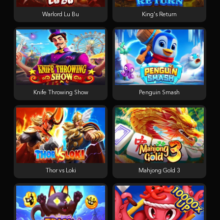
Warlord Lu Bu
King's Return
Knife Throwing Show
Penguin Smash
Thor vs Loki
Mahjong Gold 3