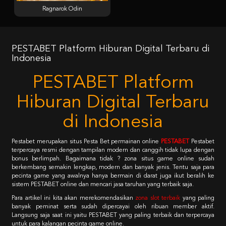
Ragnarok Odin
PESTABET Platform Hiburan Digital Terbaru di
Indonesia
PESTABET Platform
Hiburan Digital Terbaru
di Indonesia
Pestabet merupakan situs Pesta Bet permainan online
PESTABET
Pestabet
terpercaya resmi dengan tampilan modern dan canggih tidak lupa dengan
bonus berlimpah. Bagaimana tidak ? zona situs game online sudah
berkembang semakin lengkap, modern dan banyak jenis. Tentu saja para
pecinta game yang awalnya hanya bermain di darat juga ikut beralih ke
sistem PESTABET online dan mencari jasa taruhan yang terbaik saja.
Para artikel ini kita akan merekomendasikan
zona slot terbaik
yang paling
banyak peminat serta sudah dipercayai oleh ribuan member aktif.
Langsung saja saat ini yaitu PESTABET yang paling terbaik dan terpercaya
untuk para kalangan pecinta game online.