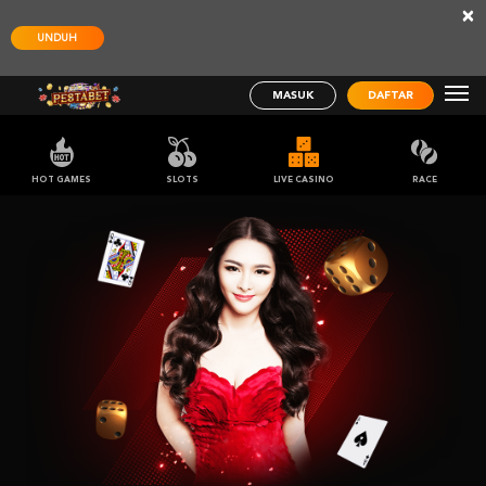
×
UNDUH
MASUK
DAFTAR
HOT GAMES
SLOTS
LIVE CASINO
RACE