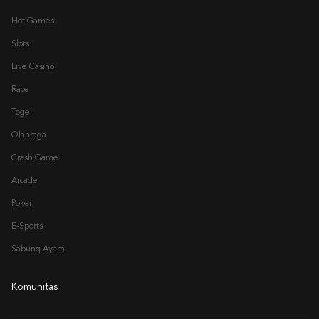
Hot Games
Slots
Live Casino
Race
Togel
Olahraga
Crash Game
Arcade
Poker
E-Sports
Sabung Ayam
Komunitas