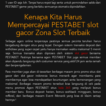
1 user ID saja loh. Tanpa harus repot lagi serta untuk pemindahan saldo dari
PESTABET game yang berlaku semuanya otomatis dipindahkan.
Kenapa Kita Harus
Mempercayai PESTABET slot
gacor Zona Slot Terbaik
Sebagai agen online terpercaya pastinya semua pecinta taruhan harus
bergabung dengan situs yang tepat. Dengan sistem transaksi deposit dan
withdraw yang super cepat yaitu hanya memakan waktu maksimal 5 menit
saja. Semua transaksi akan diproses oleh sistem
slot gacor
bersama
PESTABET. Pastinya bersama agen PESTABET Slot juga semua member
akan dipandu langsung oleh costumer service yang aktif 24 jam serta ramah
dan berpengalaman.
Para member juga akan di tawarkan berbagai macam jenis promo situs slot
gacor dan slot gacor indonesia bonus menarik agar membantu para
membernya agar bisa mendapatkan keuntungan serta kemenangan yang
maksimal. Berbagai macam promo tersebut bisa langsung di cek pada
menu promosi Agen PESTABET situs
bola 365
yang meliputi bonus
member baru. Bonus deposit harian, bonus cashback mingguan, bonus
refferal, dan berbagai macam Event Menarik yang bisa di klaim setiap
harinya !