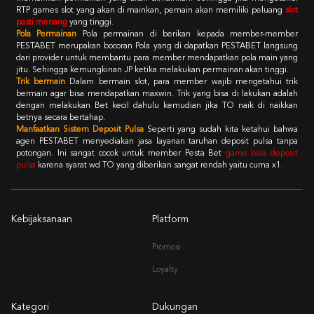
RTP games slot yang akan di mainkan, pemain akan memiliki peluang
slot
pasti menang
yang tinggi.
Pola Permainan
Pola permainan di berikan kepada member-member
PESTABET merupakan bocoran Pola yang di dapatkan PESTABET langsung
dari provider untuk membantu para member mendapatkan pola main yang
jitu. Sehingga kemungkinan JP ketika melakukan permainan akan tinggi.
Trik bermain
Dalam bermain slot, para member wajib mengetahui trik
bermain agar bisa mendapatkan maxwin. Trik yang bisa di lakukan adalah
dengan melakukan Bet kecil dahulu kemudian jika TO naik di naikkan
betnya secara bertahap.
Manfaatkan Sistem Deposit Pulsa
Seperti yang sudah kita ketahui bahwa
agen PESTABET menyediakan jasa layanan taruhan deposit pulsa tanpa
potongan. Ini sangat cocok untuk member Pesta Bet
game bola deposit
pulsa
karena syarat wd TO yang diberikan sangat rendah yaitu cuma x1.
Kebijaksanaan
Platform
Promosi
Loyalty
Kategori
Dukungan