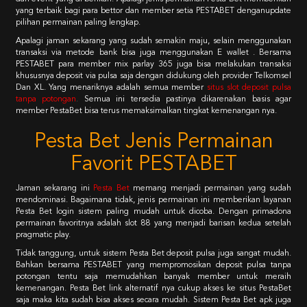
yang terbaik bagi para bettor dan member setia PESTABET denganupdate
pilihan permainan paling lengkap.
Apalagi jaman sekarang yang sudah semakin maju, selain menggunakan
transaksi via metode bank bisa juga menggunakan E wallet . Bersama
PESTABET para member mix parlay 365 juga bisa melakukan transaksi
khususnya deposit via pulsa saja dengan didukung oleh provider Telkomsel
Dan XL. Yang menariknya adalah semua member
situs slot deposit pulsa
tanpa potongan
.
Semua ini tersedia pastinya dikarenakan basis agar
member PestaBet bisa terus memaksimalkan tingkat kemenangan nya.
Pesta Bet Jenis Permainan
Favorit PESTABET
Jaman sekarang ini
Pesta Bet
memang menjadi permainan yang sudah
mendominasi. Bagaimana tidak, jenis permainan ini memberikan layanan
Pesta Bet login sistem paling mudah untuk dicoba. Dengan primadona
permainan favoritnya adalah slot 88 yang menjadi barisan kedua setelah
pragmatic play.
Tidak tanggung, untuk sistem Pesta Bet deposit pulsa juga sangat mudah.
Bahkan bersama PESTABET yang mempromosikan deposit pulsa tanpa
potongan tentu saja memudahkan banyak member untuk meraih
kemenangan. Pesta Bet link alternatif nya cukup akses ke situs PestaBet
saja maka kita sudah bisa akses secara mudah. Sistem Pesta Bet apk juga