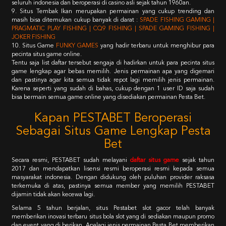
seluruh indonesia dan beroperasi di casino asli sejak tahun 1960an.
9. Situs Tembak Ikan merupakan permainan yang cukup trending dan
masih bisa ditemukan cukup banyak di darat :
SPADE FISHING GAMING |
PRAGMATIC PLAY FISHING | CQ9 FISHING | SPADE GAMING FISHING |
JOKER FISHING
10. Situs Game
FUNKY GAMES
yang hadir terbaru untuk menghibur para
pecinta situs game online.
Tentu saja list daftar tersebut sengaja di hadirkan untuk para pecinta situs
game lengkap agar bebas memilih. Jenis permainan apa yang digemari
dan pastinya agar kita semua tidak repot lagi memilih jenis permainan.
Karena seperti yang sudah di bahas, cukup dengan 1 user ID saja sudah
bisa bermain semua game online yang disediakan permainan Pesta Bet.
Kapan PESTABET Beroperasi
Sebagai Situs Game Lengkap Pesta
Bet
Secara resmi, PESTABET sudah melayani
daftar situs game
sejak tahun
2017 dan mendapatkan lisensi resmi beroperasi resmi kepada semua
masyarakat indonesia. Dengan didukung oleh puluhan provider raksasa
terkemuka di atas, pastinya semua member yang memilih PESTABET
dijamin tidak akan kecewa lagi.
Selama 5 tahun berjalan, situs Pestabet slot gacor telah banyak
memberikan inovasi terbaru situs bola slot yang di sediakan maupun promo
dan event yang di berikan. Apalagi jenis permainan Pesta Bet memberikan