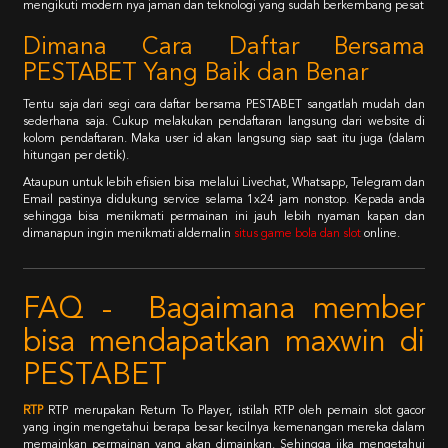
mengikuti modern nya jaman dan teknologi yang sudah berkembang pesat
Dimana Cara Daftar Bersama
PESTABET Yang Baik dan Benar
Tentu saja dari segi cara daftar bersama PESTABET sangatlah mudah dan
sederhana saja. Cukup melakukan pendaftaran langsung dari website di
kolom pendaftaran. Maka user id akan langsung siap saat itu juga (dalam
hitungan per detik).
Ataupun untuk lebih efisien bisa melalui Livechat, Whatsapp, Telegram dan
Email pastinya didukung service selama 1x24 jam nonstop. Kepada anda
sehingga bisa menikmati permainan ini jauh lebih nyaman kapan dan
dimanapun ingin menikmati aldernalin
situs game bola dan slot
online.
FAQ - Bagaimana member
bisa mendapatkan maxwin di
PESTABET
RTP
RTP merupakan Return To Player, istilah RTP oleh pemain slot gacor
yang ingin mengetahui berapa besar kecilnya kemenangan mereka dalam
memainkan permainan yang akan dimainkan. Sehingga jika mengetahui