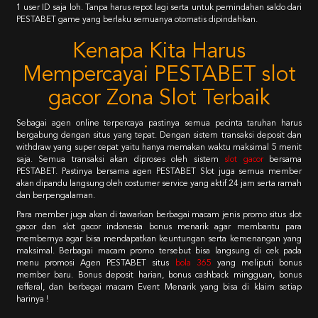
1 user ID saja loh. Tanpa harus repot lagi serta untuk pemindahan saldo dari
PESTABET game yang berlaku semuanya otomatis dipindahkan.
Kenapa Kita Harus
Mempercayai PESTABET slot
gacor Zona Slot Terbaik
Sebagai agen online terpercaya pastinya semua pecinta taruhan harus
bergabung dengan situs yang tepat. Dengan sistem transaksi deposit dan
withdraw yang super cepat yaitu hanya memakan waktu maksimal 5 menit
saja. Semua transaksi akan diproses oleh sistem
slot gacor
bersama
PESTABET. Pastinya bersama agen PESTABET Slot juga semua member
akan dipandu langsung oleh costumer service yang aktif 24 jam serta ramah
dan berpengalaman.
Para member juga akan di tawarkan berbagai macam jenis promo situs slot
gacor dan slot gacor indonesia bonus menarik agar membantu para
membernya agar bisa mendapatkan keuntungan serta kemenangan yang
maksimal. Berbagai macam promo tersebut bisa langsung di cek pada
menu promosi Agen PESTABET situs
bola 365
yang meliputi bonus
member baru. Bonus deposit harian, bonus cashback mingguan, bonus
refferal, dan berbagai macam Event Menarik yang bisa di klaim setiap
harinya !