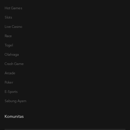
Hot Games
Slots
Live Casino
Race
Togel
Olahraga
Crash Game
Arcade
Poker
E-Sports
Sabung Ayam
Komunitas