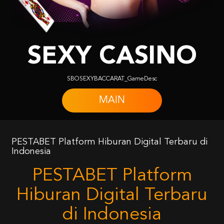
SEXY CASINO
SBOSEXYBACCARAT_GameDesc
MAIN
PESTABET Platform Hiburan Digital Terbaru di
Indonesia
PESTABET Platform
Hiburan Digital Terbaru
di Indonesia