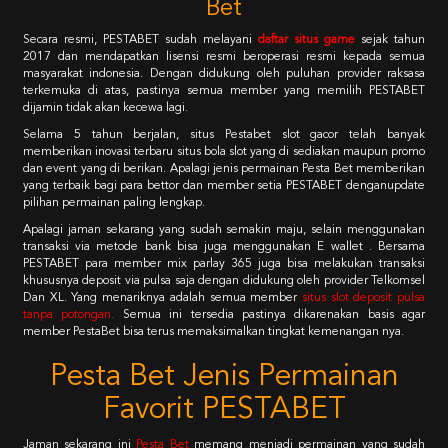
Bet
Secara resmi, PESTABET sudah melayani
daftar situs game
sejak tahun
2017 dan mendapatkan lisensi resmi beroperasi resmi kepada semua
masyarakat indonesia. Dengan didukung oleh puluhan provider raksasa
terkemuka di atas, pastinya semua member yang memilih PESTABET
dijamin tidak akan kecewa lagi.
Selama 5 tahun berjalan, situs Pestabet slot gacor telah banyak
memberikan inovasi terbaru situs bola slot yang di sediakan maupun promo
dan event yang di berikan. Apalagi jenis permainan Pesta Bet memberikan
yang terbaik bagi para bettor dan member setia PESTABET denganupdate
pilihan permainan paling lengkap.
Apalagi jaman sekarang yang sudah semakin maju, selain menggunakan
transaksi via metode bank bisa juga menggunakan E wallet . Bersama
PESTABET para member mix parlay 365 juga bisa melakukan transaksi
khususnya deposit via pulsa saja dengan didukung oleh provider Telkomsel
Dan XL. Yang menariknya adalah semua member
situs slot deposit pulsa
tanpa potongan
.
Semua ini tersedia pastinya dikarenakan basis agar
member PestaBet bisa terus memaksimalkan tingkat kemenangan nya.
Pesta Bet Jenis Permainan
Favorit PESTABET
Jaman sekarang ini
Pesta Bet
memang menjadi permainan yang sudah