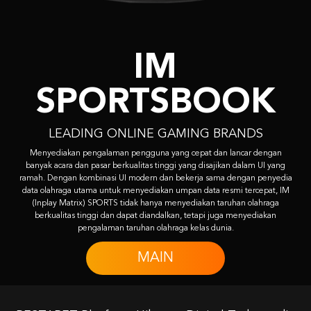
IM
SPORTSBOOK
LEADING ONLINE GAMING BRANDS
Menyediakan pengalaman pengguna yang cepat dan lancar dengan
banyak acara dan pasar berkualitas tinggi yang disajikan dalam UI yang
ramah. Dengan kombinasi UI modern dan bekerja sama dengan penyedia
data olahraga utama untuk menyediakan umpan data resmi tercepat, IM
(Inplay Matrix) SPORTS tidak hanya menyediakan taruhan olahraga
berkualitas tinggi dan dapat diandalkan, tetapi juga menyediakan
pengalaman taruhan olahraga kelas dunia.
MAIN