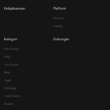
Kebijaksanaan
Platform
Promosi
Loyalty
Kategori
Dukungan
Hot Games
Slots
Live Casino
Race
Togel
Olahraga
Crash Game
Arcade