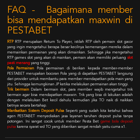
FAQ - Bagaimana member
bisa mendapatkan maxwin di
PESTABET
RTP
RTP merupakan Return To Player, istilah RTP oleh pemain slot gacor
yang ingin mengetahui berapa besar kecilnya kemenangan mereka dalam
memainkan permainan yang akan dimainkan. Sehingga jika mengetahui
RTP games slot yang akan di mainkan, pemain akan memiliki peluang
slot
pasti menang
yang tinggi.
Pola Permainan
Pola permainan di berikan kepada member-member
PESTABET merupakan bocoran Pola yang di dapatkan PESTABET langsung
dari provider untuk membantu para member mendapatkan pola main yang
jitu. Sehingga kemungkinan JP ketika melakukan permainan akan tinggi.
Trik bermain
Dalam bermain slot, para member wajib mengetahui trik
bermain agar bisa mendapatkan maxwin. Trik yang bisa di lakukan adalah
dengan melakukan Bet kecil dahulu kemudian jika TO naik di naikkan
betnya secara bertahap.
Manfaatkan Sistem Deposit Pulsa
Seperti yang sudah kita ketahui bahwa
agen PESTABET menyediakan jasa layanan taruhan deposit pulsa tanpa
potongan. Ini sangat cocok untuk member Pesta Bet
game bola deposit
pulsa
karena syarat wd TO yang diberikan sangat rendah yaitu cuma x1.