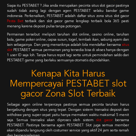
Siapa itu PESTABET ? Jika anda merupakan pecinta situs slot gacor pastinya
sudah tidak asing lagi dengan agen PESTABET selaku bandar game
indonesia. Perkenalkan, PESTABET adalah daftar situs zona situs slot gacor
Pesta Bet
terbaik dan slot gacor game lengkap terbaik bola 365 pasti
menang karena deposit pulsa tanpa potongan.
Permainan tersebut meliputi taruhan slot online, casino online, taruhan
bola, game poker online, capsa susun, togel, tembak ikan, sabung ayam dan
lain sebagainya. Dan yang menariknya adalah bila mendaftar bersama
situs
slot
PESTABET semua permainan yang tersedia bisa di akses hanya dengan
1 user ID saja loh. Tanpa harus repot lagi serta untuk pemindahan saldo dari
PESTABET game yang berlaku semuanya otomatis dipindahkan.
Kenapa Kita Harus
Mempercayai PESTABET slot
gacor Zona Slot Terbaik
Sebagai agen online terpercaya pastinya semua pecinta taruhan harus
bergabung dengan situs yang tepat. Dengan sistem transaksi deposit dan
withdraw yang super cepat yaitu hanya memakan waktu maksimal 5 menit
saja. Semua transaksi akan diproses oleh sistem
slot gacor
bersama
PESTABET. Pastinya bersama agen PESTABET Slot juga semua member
akan dipandu langsung oleh costumer service yang aktif 24 jam serta ramah
dan berpengalaman.