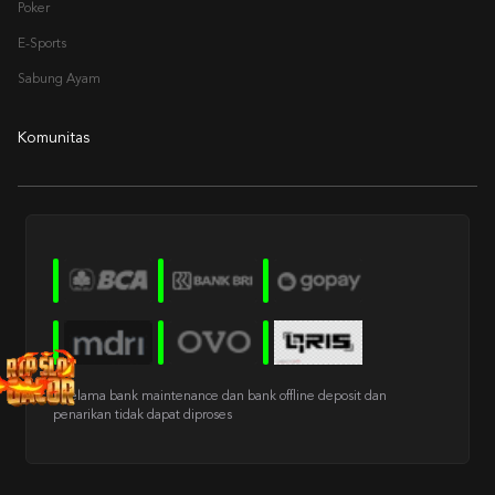
Poker
E-Sports
Sabung Ayam
Komunitas
* Selama bank maintenance dan bank offline deposit dan
penarikan tidak dapat diproses