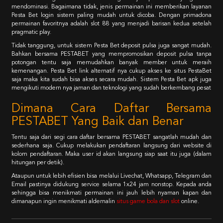
mendominasi. Bagaimana tidak, jenis permainan ini memberikan layanan
Pesta Bet login sistem paling mudah untuk dicoba. Dengan primadona
permainan favoritnya adalah slot 88 yang menjadi barisan kedua setelah
pragmatic play.
Tidak tanggung, untuk sistem Pesta Bet deposit pulsa juga sangat mudah.
Bahkan bersama PESTABET yang mempromosikan deposit pulsa tanpa
potongan tentu saja memudahkan banyak member untuk meraih
kemenangan. Pesta Bet link alternatif nya cukup akses ke situs PestaBet
saja maka kita sudah bisa akses secara mudah. Sistem Pesta Bet apk juga
mengikuti modern nya jaman dan teknologi yang sudah berkembang pesat
Dimana Cara Daftar Bersama
PESTABET Yang Baik dan Benar
Tentu saja dari segi cara daftar bersama PESTABET sangatlah mudah dan
sederhana saja. Cukup melakukan pendaftaran langsung dari website di
kolom pendaftaran. Maka user id akan langsung siap saat itu juga (dalam
hitungan per detik).
Ataupun untuk lebih efisien bisa melalui Livechat, Whatsapp, Telegram dan
Email pastinya didukung service selama 1x24 jam nonstop. Kepada anda
sehingga bisa menikmati permainan ini jauh lebih nyaman kapan dan
dimanapun ingin menikmati aldernalin
situs game bola dan slot
online.