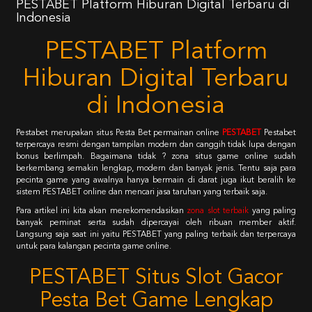
PESTABET Platform Hiburan Digital Terbaru di
Indonesia
PESTABET Platform
Hiburan Digital Terbaru
di Indonesia
Pestabet merupakan situs Pesta Bet permainan online
PESTABET
Pestabet
terpercaya resmi dengan tampilan modern dan canggih tidak lupa dengan
bonus berlimpah. Bagaimana tidak ? zona situs game online sudah
berkembang semakin lengkap, modern dan banyak jenis. Tentu saja para
pecinta game yang awalnya hanya bermain di darat juga ikut beralih ke
sistem PESTABET online dan mencari jasa taruhan yang terbaik saja.
Para artikel ini kita akan merekomendasikan
zona slot terbaik
yang paling
banyak peminat serta sudah dipercayai oleh ribuan member aktif.
Langsung saja saat ini yaitu PESTABET yang paling terbaik dan terpercaya
untuk para kalangan pecinta game online.
PESTABET Situs Slot Gacor
Pesta Bet Game Lengkap